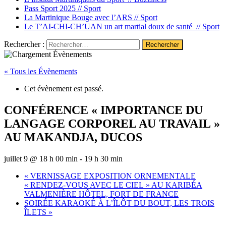
Pass Sport 2025 //
Sport
La Martinique Bouge avec l’ARS //
Sport
Le T’AI-CHI-CH’UAN un art martial doux de santé //
Sport
Rechercher :
« Tous les Évènements
Cet évènement est passé.
CONFÉRENCE « IMPORTANCE DU
LANGAGE CORPOREL AU TRAVAIL »
AU MAKANDJA, DUCOS
juillet 9 @ 18 h 00 min
-
19 h 30 min
«
VERNISSAGE EXPOSITION ORNEMENTALE
« RENDEZ-VOUS AVEC LE CIEL » AU KARIBÉA
VALMENIÈRE HÔTEL, FORT DE FRANCE
SOIRÉE KARAOKÉ À L’ÎLÔT DU BOUT, LES TROIS
ÎLETS
»