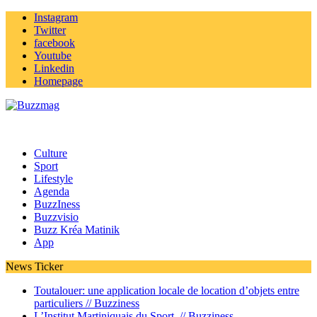
Instagram
Twitter
facebook
Youtube
Linkedin
Homepage
Culture
Sport
Lifestyle
Agenda
BuzzIness
Buzzvisio
Buzz Kréa Matinik
App
News Ticker
Toutalouer: une application locale de location d’objets entre
particuliers //
Buzziness
L’Institut Martiniquais du Sport //
Buzziness