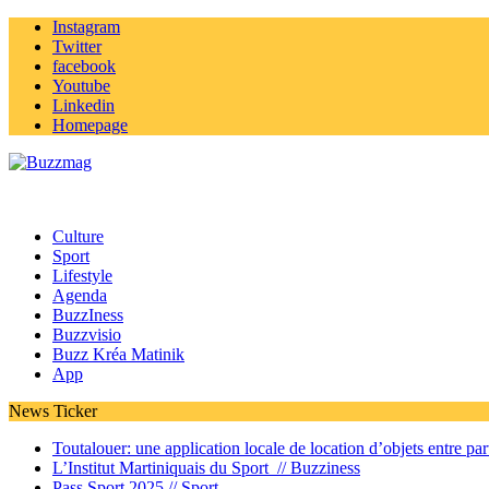
Instagram
Twitter
facebook
Youtube
Linkedin
Homepage
Culture
Sport
Lifestyle
Agenda
BuzzIness
Buzzvisio
Buzz Kréa Matinik
App
News Ticker
Toutalouer: une application locale de location d’objets entre part
L’Institut Martiniquais du Sport //
Buzziness
Pass Sport 2025 //
Sport