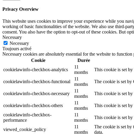
Privacy Overview
This website uses cookies to improve your experience while you navigat
working of basic functionalities of the website. We also use third-pa
consent. You also have the option to opt-out of these cookies. But op
Necessary
Necessary
Toujours activé
Necessary cookies are absolutely essential for the website to function
Cookie
Durée
11
cookielawinfo-checkbox-analytics
This cookie is set b
months
11
cookielawinfo-checkbox-functional
The cookie is set by
months
11
cookielawinfo-checkbox-necessary
This cookie is set b
months
11
cookielawinfo-checkbox-others
This cookie is set b
months
cookielawinfo-checkbox-
11
This cookie is set b
performance
months
11
The cookie is set by
viewed_cookie_policy
months
data.