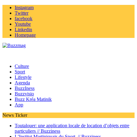
Instagram
Twitter
facebook
Youtube
Linkedin
Homepage
Culture
Sport
Lifestyle
Agenda
BuzzIness
Buzzvisio
Buzz Kréa Matinik
App
News Ticker
Toutalouer: une application locale de location d’objets entre
particuliers //
Buzziness
L’Institut Martiniquais du Sport //
Buzziness