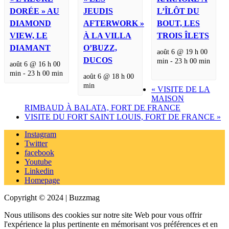
DORÉE » AU
JEUDIS
L’ÎLÔT DU
DIAMOND
AFTERWORK »
BOUT, LES
VIEW, LE
À LA VILLA
TROIS ÎLETS
DIAMANT
O’BUZZ,
août 6 @ 19 h 00
DUCOS
min
-
23 h 00 min
août 6 @ 16 h 00
min
-
23 h 00 min
août 6 @ 18 h 00
min
«
VISITE DE LA
MAISON
RIMBAUD À BALATA, FORT DE FRANCE
VISITE DU FORT SAINT LOUIS, FORT DE FRANCE
»
Instagram
Twitter
facebook
Youtube
Linkedin
Homepage
Copyright © 2024 | Buzzmag
Nous utilisons des cookies sur notre site Web pour vous offrir
l'expérience la plus pertinente en mémorisant vos préférences et en