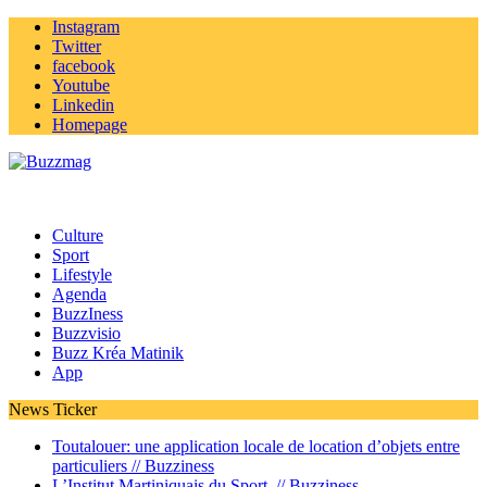
Instagram
Twitter
facebook
Youtube
Linkedin
Homepage
Culture
Sport
Lifestyle
Agenda
BuzzIness
Buzzvisio
Buzz Kréa Matinik
App
News Ticker
Toutalouer: une application locale de location d’objets entre
particuliers //
Buzziness
L’Institut Martiniquais du Sport //
Buzziness