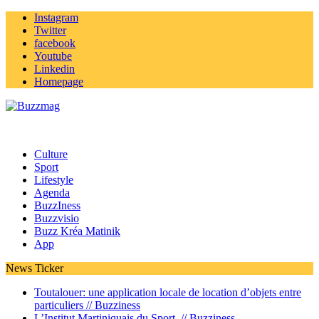
Instagram
Twitter
facebook
Youtube
Linkedin
Homepage
Culture
Sport
Lifestyle
Agenda
BuzzIness
Buzzvisio
Buzz Kréa Matinik
App
News Ticker
Toutalouer: une application locale de location d’objets entre
particuliers //
Buzziness
L’Institut Martiniquais du Sport //
Buzziness