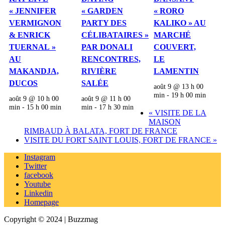
« JENNIFER
« GARDEN
« RORO
VERMIGNON
PARTY DES
KALIKO » AU
& ENRICK
CÉLIBATAIRES »
MARCHÉ
TUERNAL »
PAR DONALI
COUVERT,
AU
RENCONTRES,
LE
MAKANDJA,
RIVIÈRE
LAMENTIN
DUCOS
SALÉE
août 9 @ 13 h 00
min
-
19 h 00 min
août 9 @ 10 h 00
août 9 @ 11 h 00
min
-
15 h 00 min
min
-
17 h 30 min
«
VISITE DE LA
MAISON
RIMBAUD À BALATA, FORT DE FRANCE
VISITE DU FORT SAINT LOUIS, FORT DE FRANCE
»
Instagram
Twitter
facebook
Youtube
Linkedin
Homepage
Copyright © 2024 | Buzzmag