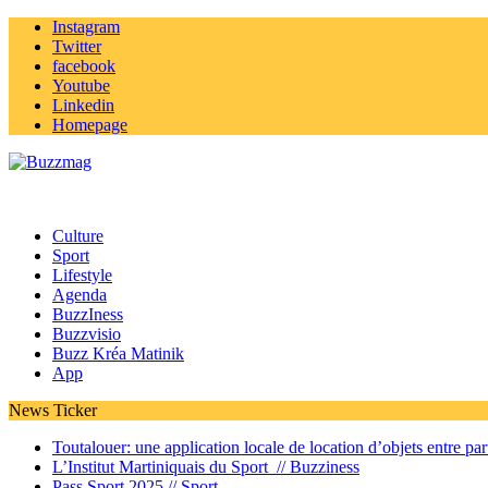
Instagram
Twitter
facebook
Youtube
Linkedin
Homepage
Culture
Sport
Lifestyle
Agenda
BuzzIness
Buzzvisio
Buzz Kréa Matinik
App
News Ticker
Toutalouer: une application locale de location d’objets entre part
L’Institut Martiniquais du Sport //
Buzziness
Pass Sport 2025 //
Sport