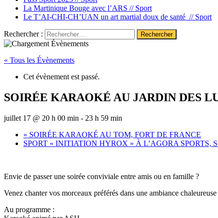
La Martinique Bouge avec l’ARS //
Sport
Le T’AI-CHI-CH’UAN un art martial doux de santé //
Sport
Rechercher :
« Tous les Évènements
Cet évènement est passé.
SOIRÉE KARAOKÉ AU JARDIN DES LU
juillet 17 @ 20 h 00 min
-
23 h 59 min
«
SOIRÉE KARAOKÉ AU TOM, FORT DE FRANCE
SPORT « INITIATION HYROX » À L’AGORA SPORTS, 
Envie de passer une soirée conviviale entre amis ou en famille ?
Venez chanter vos morceaux préférés dans une ambiance chaleureuse e
Au programme :