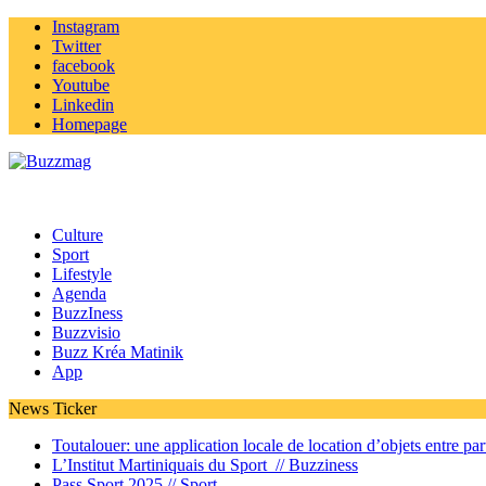
Instagram
Twitter
facebook
Youtube
Linkedin
Homepage
Culture
Sport
Lifestyle
Agenda
BuzzIness
Buzzvisio
Buzz Kréa Matinik
App
News Ticker
Toutalouer: une application locale de location d’objets entre part
L’Institut Martiniquais du Sport //
Buzziness
Pass Sport 2025 //
Sport