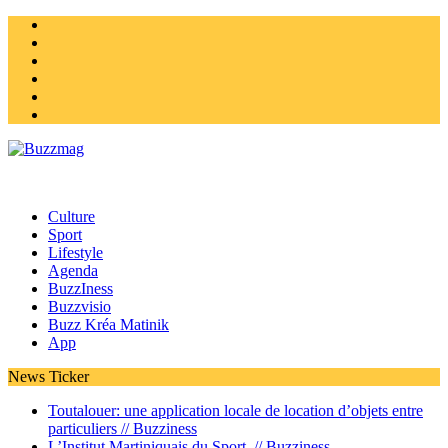
Instagram
Twitter
facebook
Youtube
Linkedin
Homepage
Culture
Sport
Lifestyle
Agenda
BuzzIness
Buzzvisio
Buzz Kréa Matinik
App
News Ticker
Toutalouer: une application locale de location d’objets entre
particuliers //
Buzziness
L’Institut Martiniquais du Sport //
Buzziness