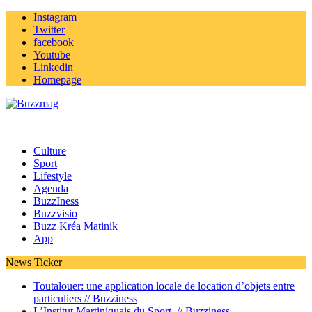
Instagram
Twitter
facebook
Youtube
Linkedin
Homepage
Culture
Sport
Lifestyle
Agenda
BuzzIness
Buzzvisio
Buzz Kréa Matinik
App
News Ticker
Toutalouer: une application locale de location d’objets entre
particuliers //
Buzziness
L’Institut Martiniquais du Sport //
Buzziness