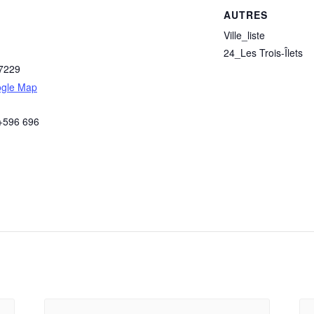
AUTRES
Ville_liste
24_Les Trois-Îlets
7229
ogle Map
 +596 696