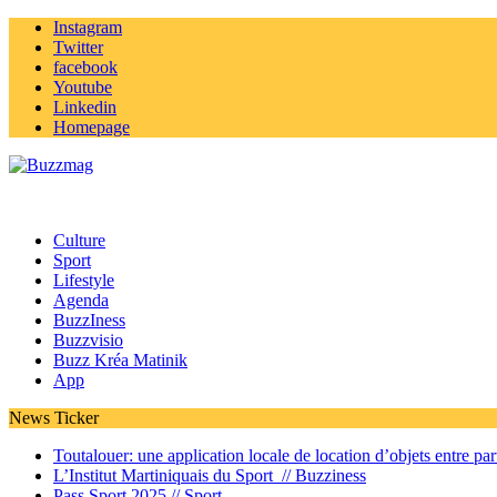
Instagram
Twitter
facebook
Youtube
Linkedin
Homepage
Culture
Sport
Lifestyle
Agenda
BuzzIness
Buzzvisio
Buzz Kréa Matinik
App
News Ticker
Toutalouer: une application locale de location d’objets entre part
L’Institut Martiniquais du Sport //
Buzziness
Pass Sport 2025 //
Sport