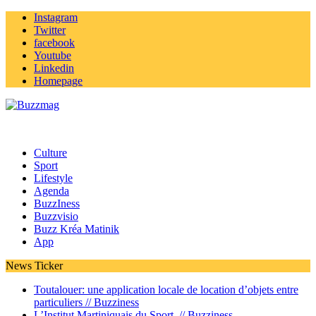
Instagram
Twitter
facebook
Youtube
Linkedin
Homepage
Culture
Sport
Lifestyle
Agenda
BuzzIness
Buzzvisio
Buzz Kréa Matinik
App
News Ticker
Toutalouer: une application locale de location d’objets entre
particuliers //
Buzziness
L’Institut Martiniquais du Sport //
Buzziness