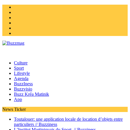
Instagram
Twitter
facebook
Youtube
Linkedin
Homepage
Culture
Sport
Lifestyle
Agenda
BuzzIness
Buzzvisio
Buzz Kréa Matinik
App
News Ticker
Toutalouer: une application locale de location d’objets entre
particuliers //
Buzziness
L’Institut Martiniquais du Sport //
Buzziness