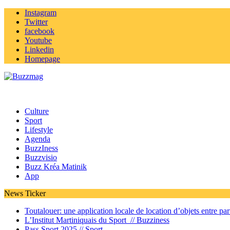
Instagram
Twitter
facebook
Youtube
Linkedin
Homepage
Culture
Sport
Lifestyle
Agenda
BuzzIness
Buzzvisio
Buzz Kréa Matinik
App
News Ticker
Toutalouer: une application locale de location d’objets entre part
L’Institut Martiniquais du Sport //
Buzziness
Pass Sport 2025 //
Sport