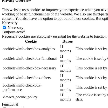
Privacy Overview
This website uses cookies to improve your experience while you navigat
working of basic functionalities of the website. We also use third-pa
consent. You also have the option to opt-out of these cookies. But op
Necessary
Necessary
Toujours activé
Necessary cookies are absolutely essential for the website to function
Cookie
Durée
11
cookielawinfo-checkbox-analytics
This cookie is set b
months
11
cookielawinfo-checkbox-functional
The cookie is set by
months
11
cookielawinfo-checkbox-necessary
This cookie is set b
months
11
cookielawinfo-checkbox-others
This cookie is set b
months
cookielawinfo-checkbox-
11
This cookie is set b
performance
months
11
The cookie is set by
viewed_cookie_policy
months
data.
Functional