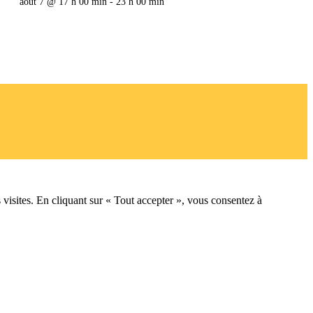
août 7 @ 17 h 00 min
-
23 h 00 min
 visites. En cliquant sur « Tout accepter », vous consentez à