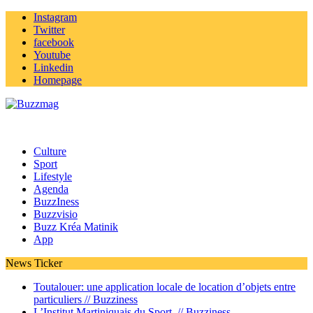
Instagram
Twitter
facebook
Youtube
Linkedin
Homepage
Culture
Sport
Lifestyle
Agenda
BuzzIness
Buzzvisio
Buzz Kréa Matinik
App
News Ticker
Toutalouer: une application locale de location d’objets entre
particuliers //
Buzziness
L’Institut Martiniquais du Sport //
Buzziness