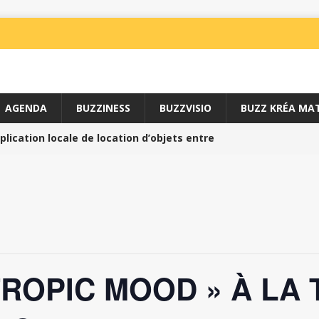
AGENDA
BUZZINESS
BUZZVISIO
BUZZ KRÉA MAT
lication locale de location d’objets entre
NESS
uais du Sport //
BUZZINESS
SPORT
e avec l’ARS //
SPORT
TROPIC MOOD » À LA
 un art martial doux de santé //
SPORT