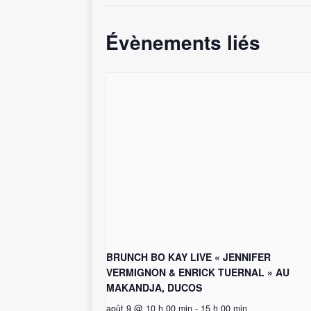
Évènements liés
BRUNCH BO KAY LIVE « JENNIFER
VERMIGNON & ENRICK TUERNAL » AU
MAKANDJA, DUCOS
août 9 @ 10 h 00 min
-
15 h 00 min