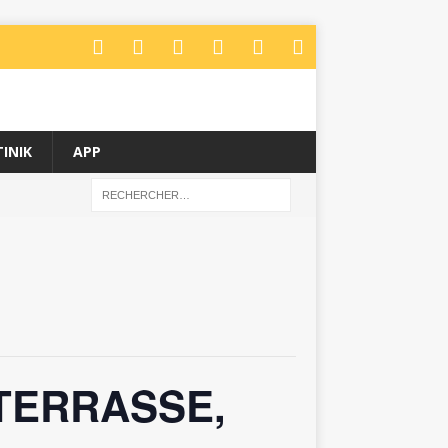
INIK
APP
 TERRASSE,