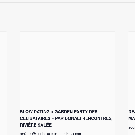
SLOW DATING « GARDEN PARTY DES
DÉ
CÉLIBATAIRES » PAR DONALI RENCONTRES,
MA
RIVIÈRE SALÉE
aoû
août 9 @ 11 h 00 min
-
17 h 30 min