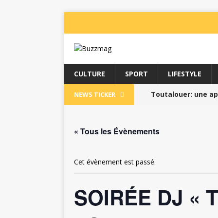
CULTURE
SPORT
LIFESTYLE
Toutalouer: une app
NEWS TICKER
particuliers //
BUZZI
« Tous les Évènements
L’Institut Martiniq
Pass Sport 2025 //
Cet évènement est passé.
La Martinique Boug
SOIRÉE DJ « 
Le T’AI-CHI-CH’UAN