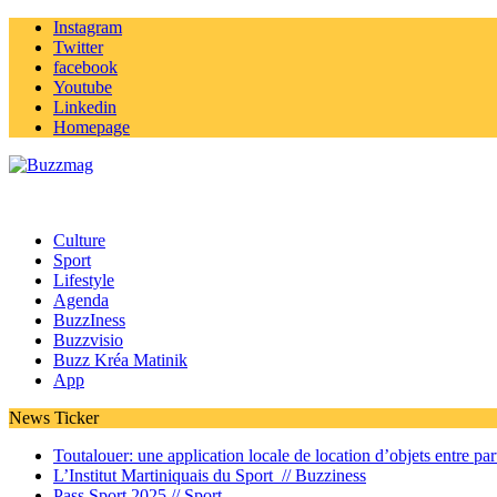
Instagram
Twitter
facebook
Youtube
Linkedin
Homepage
Culture
Sport
Lifestyle
Agenda
BuzzIness
Buzzvisio
Buzz Kréa Matinik
App
News Ticker
Toutalouer: une application locale de location d’objets entre part
L’Institut Martiniquais du Sport //
Buzziness
Pass Sport 2025 //
Sport