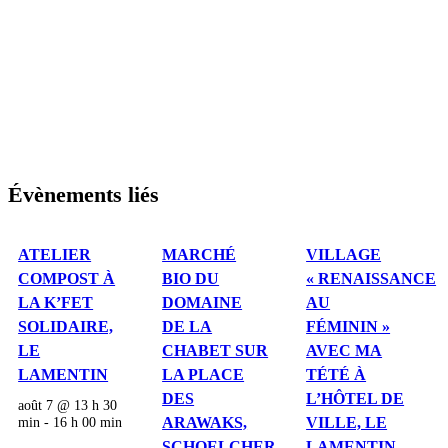
Évènements liés
ATELIER
MARCHÉ
VILLAGE
COMPOST À
BIO DU
« RENAISSANCE
LA K’FET
DOMAINE
AU
SOLIDAIRE,
DE LA
FÉMININ »
LE
CHABET SUR
AVEC MA
LAMENTIN
LA PLACE
TÉTÉ À
DES
L’HÔTEL DE
août 7 @ 13 h 30
min
-
16 h 00 min
ARAWAKS,
VILLE, LE
SCHOELCHER
LAMENTIN