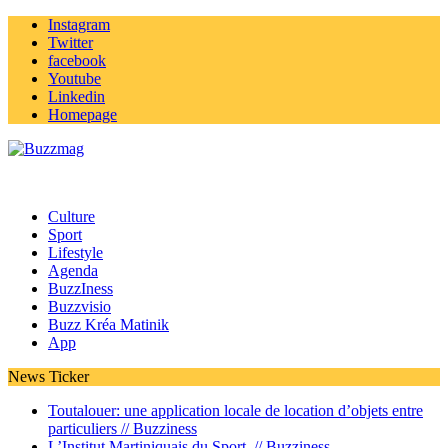
Instagram
Twitter
facebook
Youtube
Linkedin
Homepage
Culture
Sport
Lifestyle
Agenda
BuzzIness
Buzzvisio
Buzz Kréa Matinik
App
News Ticker
Toutalouer: une application locale de location d’objets entre
particuliers //
Buzziness
L’Institut Martiniquais du Sport //
Buzziness