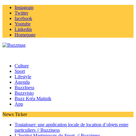
Instagram
Twitter
facebook
Youtube
Linkedin
Homepage
Culture
Sport
Lifestyle
Agenda
BuzzIness
Buzzvisio
Buzz Kréa Matinik
App
News Ticker
Toutalouer: une application locale de location d’objets entre
particuliers //
Buzziness
L’Institut Martiniquais du Sport //
Buzziness