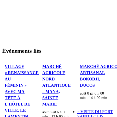
Évènements liés
VILLAGE
MARCHÉ
MARCHÉ AGRICO
« RENAISSANCE
AGRICOLE
ARTISANAL
AU
NORD
BOKODJI,
FÉMININ »
ATLANTIQUE
DUCOS
AVEC MA
– MANA,
août 8 @ 6 h 00
TÉTÉ À
SAINTE
min
-
14 h 00 min
L’HÔTEL DE
MARIE
VILLE, LE
«
VISITE DU FORT
août 8 @ 6 h 00
SAINT LOUIS,
LAMENTIN
min
-
13 h 00 min