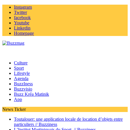
Instagram
Twitter
facebook
Youtube
Linkedin
Homepage
Culture
Sport
Lifestyle
Agenda
BuzzIness
Buzzvisio
Buzz Kréa Matinik
App
News Ticker
Toutalouer: une application locale de location d’objets entre
particuliers //
Buzziness
L’Institut Martiniquais du Sport //
Buzziness