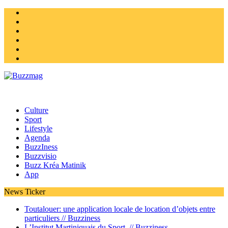
Instagram
Twitter
facebook
Youtube
Linkedin
Homepage
Culture
Sport
Lifestyle
Agenda
BuzzIness
Buzzvisio
Buzz Kréa Matinik
App
News Ticker
Toutalouer: une application locale de location d’objets entre
particuliers //
Buzziness
L’Institut Martiniquais du Sport //
Buzziness