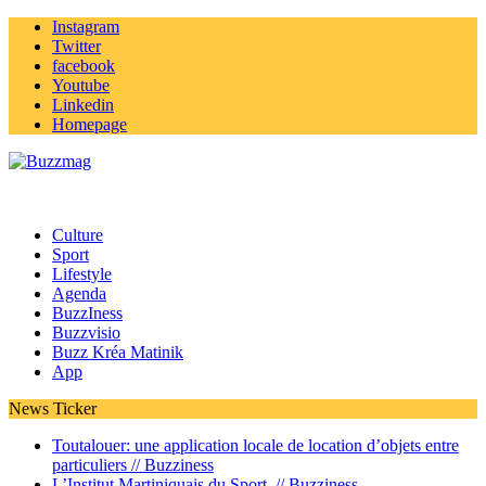
Instagram
Twitter
facebook
Youtube
Linkedin
Homepage
Culture
Sport
Lifestyle
Agenda
BuzzIness
Buzzvisio
Buzz Kréa Matinik
App
News Ticker
Toutalouer: une application locale de location d’objets entre
particuliers //
Buzziness
L’Institut Martiniquais du Sport //
Buzziness