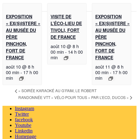
EXPOSITION
VISITE DE
EXPOSITION
« EX(S)ISTERE »
L’ÉCO-LIEU DE
« EX(S)ISTERE »
AU MUSÉE DU
TIVOLI, FORT
AU MUSÉE DU
PÈRE
DE FRANCE
PÈRE
PINCHON,
PINCHON,
août 10 @ 8 h
FORT DE
FORT DE
00 min
-
14 h 00
min
FRANCE
FRANCE
août 10 @ 8 h
août 11 @ 8 h
00 min
-
17 h 00
00 min
-
17 h 00
min
min
«
SOIRÉE KARAOKÉ AU G’FAIM, LE ROBERT
RANDONNÉE VTT « VÉLO POUR TOUS » PAR L’ECD, DUCOS
»
Instagram
Twitter
facebook
Youtube
Linkedin
Homepage