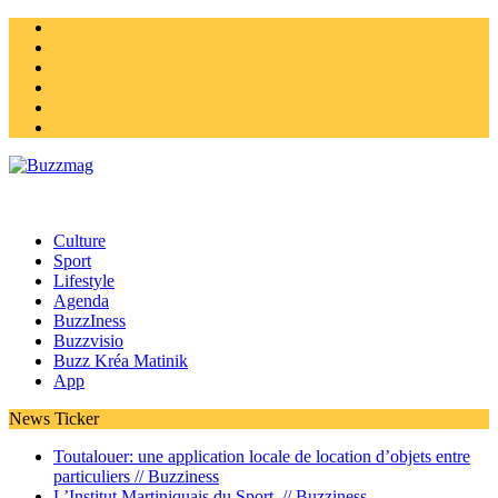
Instagram
Twitter
facebook
Youtube
Linkedin
Homepage
Culture
Sport
Lifestyle
Agenda
BuzzIness
Buzzvisio
Buzz Kréa Matinik
App
News Ticker
Toutalouer: une application locale de location d’objets entre
particuliers //
Buzziness
L’Institut Martiniquais du Sport //
Buzziness