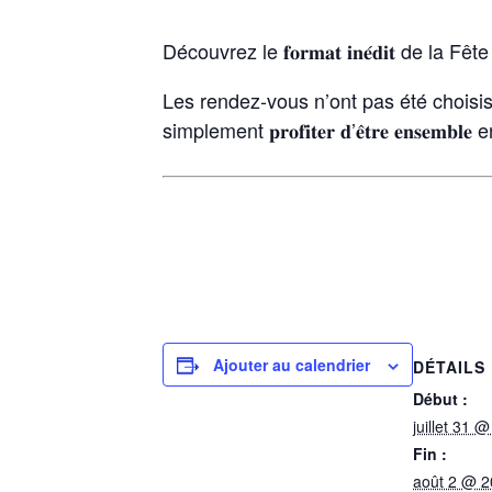
Découvrez le 𝐟𝐨𝐫𝐦𝐚𝐭 𝐢𝐧𝐞́𝐝𝐢𝐭 de la Fête
Les rendez‑vous n’ont pas été choisis par hasard : i
simplement 𝐩𝐫𝐨𝐟𝐢𝐭𝐞𝐫 𝐝’𝐞̂𝐭𝐫𝐞 𝐞𝐧𝐬𝐞
Ajouter au calendrier
DÉTAILS
Début :
juillet 31 
Fin :
août 2 @ 2