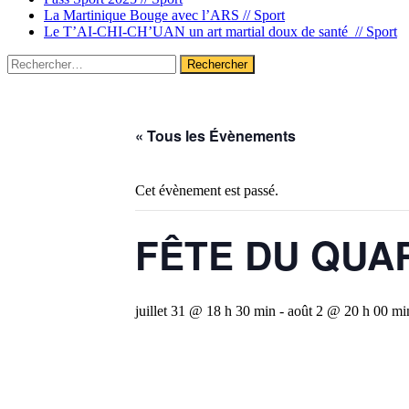
La Martinique Bouge avec l’ARS //
Sport
Le T’AI-CHI-CH’UAN un art martial doux de santé //
Sport
Rechercher :
« Tous les Évènements
Cet évènement est passé.
FÊTE DU QUA
juillet 31 @ 18 h 30 min
-
août 2 @ 20 h 00 mi