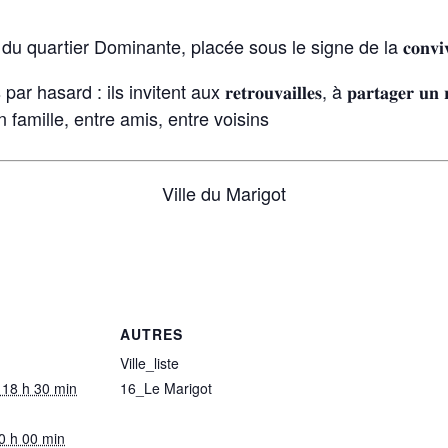
 du quartier Dominante, placée sous le signe de la 𝐜𝐨𝐧𝐯𝐢𝐯𝐢𝐚𝐥𝐢𝐭𝐞
ls invitent aux 𝐫𝐞𝐭𝐫𝐨𝐮𝐯𝐚𝐢𝐥𝐥𝐞𝐬, à 𝐩𝐚𝐫𝐭𝐚𝐠𝐞𝐫 𝐮𝐧 𝐫𝐞𝐩𝐚𝐬, 
𝐛𝐥𝐞 en famille, entre amis, entre voisins
Ville du Marigot
AUTRES
Ville_liste
@ 18 h 30 min
16_Le Marigot
0 h 00 min