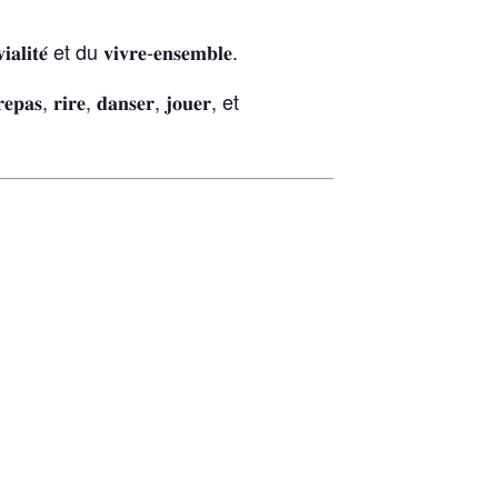
́ et du 𝐯𝐢𝐯𝐫𝐞‑𝐞𝐧𝐬𝐞𝐦𝐛𝐥𝐞.
𝐫𝐢𝐫𝐞, 𝐝𝐚𝐧𝐬𝐞𝐫, 𝐣𝐨𝐮𝐞𝐫, et