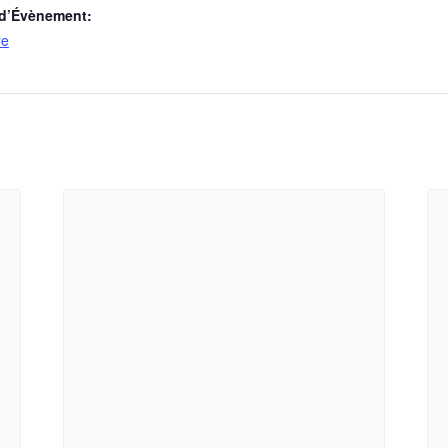
 d’Évènement:
re