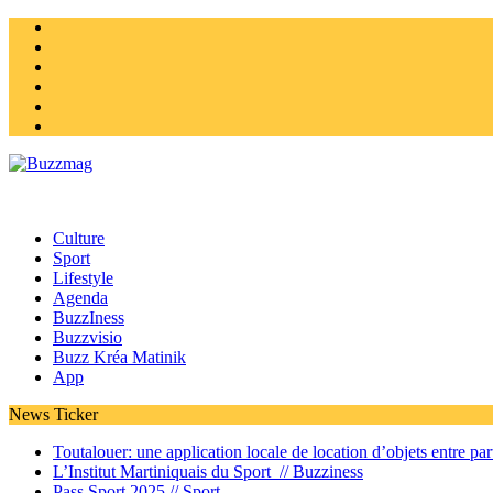
Instagram
Twitter
facebook
Youtube
Linkedin
Homepage
Culture
Sport
Lifestyle
Agenda
BuzzIness
Buzzvisio
Buzz Kréa Matinik
App
News Ticker
Toutalouer: une application locale de location d’objets entre part
L’Institut Martiniquais du Sport //
Buzziness
Pass Sport 2025 //
Sport