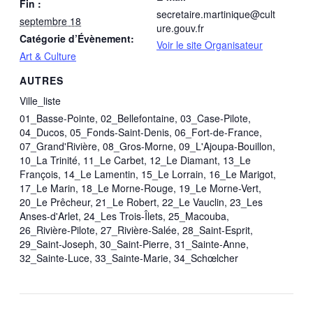
Fin :
secretaire.martinique@cult
septembre 18
ure.gouv.fr
Catégorie d’Évènement:
Voir le site Organisateur
Art & Culture
AUTRES
Ville_liste
01_Basse-Pointe, 02_Bellefontaine, 03_Case-Pilote,
04_Ducos, 05_Fonds-Saint-Denis, 06_Fort-de-France,
07_Grand'Rivière, 08_Gros-Morne, 09_L'Ajoupa-Bouillon,
10_La Trinité, 11_Le Carbet, 12_Le Diamant, 13_Le
François, 14_Le Lamentin, 15_Le Lorrain, 16_Le Marigot,
17_Le Marin, 18_Le Morne-Rouge, 19_Le Morne-Vert,
20_Le Prêcheur, 21_Le Robert, 22_Le Vauclin, 23_Les
Anses-d'Arlet, 24_Les Trois-Îlets, 25_Macouba,
26_Rivière-Pilote, 27_Rivière-Salée, 28_Saint-Esprit,
29_Saint-Joseph, 30_Saint-Pierre, 31_Sainte-Anne,
32_Sainte-Luce, 33_Sainte-Marie, 34_Schœlcher