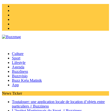
Instagram
Twitter
facebook
Youtube
Linkedin
Homepage
Culture
Sport
Lifestyle
Agenda
BuzzIness
Buzzvisio
Buzz Kréa Matinik
App
News Ticker
Toutalouer: une application locale de location d’objets entre
particuliers //
Buzziness
L’Institut Martiniquais du Sport //
Buzziness