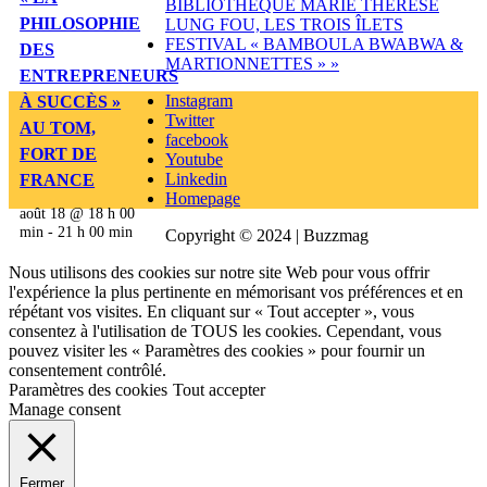
BIBLIOTHÈQUE MARIE THÉRÈSE
PHILOSOPHIE
LUNG FOU, LES TROIS ÎLETS
FESTIVAL « BAMBOULA BWABWA &
DES
MARTIONNETTES »
»
ENTREPRENEURS
Instagram
À SUCCÈS »
Twitter
AU TOM,
facebook
FORT DE
Youtube
Linkedin
FRANCE
Homepage
août 18 @ 18 h 00
min
-
21 h 00 min
Copyright © 2024 | Buzzmag
Nous utilisons des cookies sur notre site Web pour vous offrir
l'expérience la plus pertinente en mémorisant vos préférences et en
répétant vos visites. En cliquant sur « Tout accepter », vous
consentez à l'utilisation de TOUS les cookies. Cependant, vous
pouvez visiter les « Paramètres des cookies » pour fournir un
consentement contrôlé.
Paramètres des cookies
Tout accepter
Manage consent
Fermer