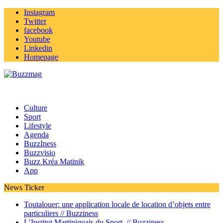
Instagram
Twitter
facebook
Youtube
Linkedin
Homepage
Culture
Sport
Lifestyle
Agenda
BuzzIness
Buzzvisio
Buzz Kréa Matinik
App
News Ticker
Toutalouer: une application locale de location d’objets entre
particuliers //
Buzziness
L’Institut Martiniquais du Sport //
Buzziness