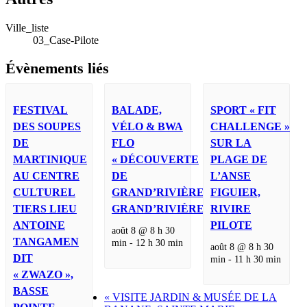
Ville_liste
03_Case-Pilote
Évènements liés
FESTIVAL
BALADE,
SPORT « FIT
DES SOUPES
VÉLO & BWA
CHALLENGE »
DE
FLO
SUR LA
MARTINIQUE
« DÉCOUVERTE
PLAGE DE
AU CENTRE
DE
L’ANSE
CULTUREL
GRAND’RIVIÈRE »,
FIGUIER,
TIERS LIEU
GRAND’RIVIÈRE
RIVIRE
ANTOINE
PILOTE
août 8 @ 8 h 30
TANGAMEN
min
-
12 h 30 min
août 8 @ 8 h 30
DIT
min
-
11 h 30 min
« ZWAZO »,
BASSE
«
VISITE JARDIN & MUSÉE DE LA