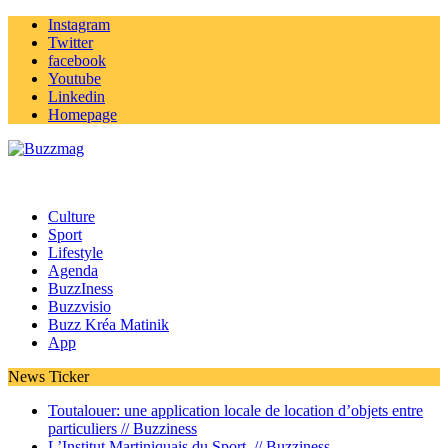
Instagram
Twitter
facebook
Youtube
Linkedin
Homepage
Culture
Sport
Lifestyle
Agenda
BuzzIness
Buzzvisio
Buzz Kréa Matinik
App
News Ticker
Toutalouer: une application locale de location d’objets entre
particuliers //
Buzziness
L’Institut Martiniquais du Sport //
Buzziness