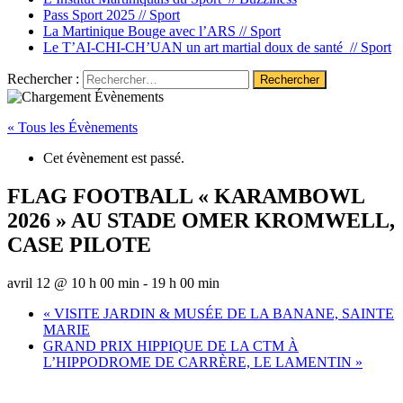
Pass Sport 2025 //
Sport
La Martinique Bouge avec l’ARS //
Sport
Le T’AI-CHI-CH’UAN un art martial doux de santé //
Sport
Rechercher :
« Tous les Évènements
Cet évènement est passé.
FLAG FOOTBALL « KARAMBOWL
2026 » AU STADE OMER KROMWELL,
CASE PILOTE
avril 12 @ 10 h 00 min
-
19 h 00 min
«
VISITE JARDIN & MUSÉE DE LA BANANE, SAINTE
MARIE
GRAND PRIX HIPPIQUE DE LA CTM À
L’HIPPODROME DE CARRÈRE, LE LAMENTIN
»