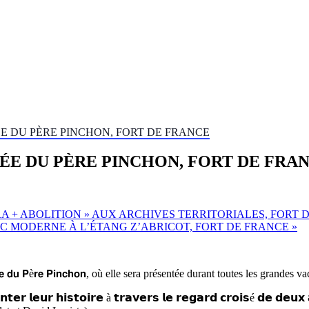
SÉE DU PÈRE PINCHON, FORT DE FRANCE
USÉE DU PÈRE PINCHON, FORT DE FRA
A + ABOLITION » AUX ARCHIVES TERRITORIALES, FORT 
IC MODERNE À L’ÉTANG Z’ABRICOT, FORT DE FRANCE
»
𝗲 𝗱𝘂 𝗣è𝗿𝗲 𝗣𝗶𝗻𝗰𝗵𝗼𝗻, où elle sera présentée durant toutes les grandes v
𝗻𝘁𝗲𝗿 𝗹𝗲𝘂𝗿 𝗵𝗶𝘀𝘁𝗼𝗶𝗿𝗲 à 𝘁𝗿𝗮𝘃𝗲𝗿𝘀 𝗹𝗲 𝗿𝗲𝗴𝗮𝗿𝗱 𝗰𝗿𝗼𝗶𝘀é 𝗱𝗲 𝗱𝗲𝘂𝘅