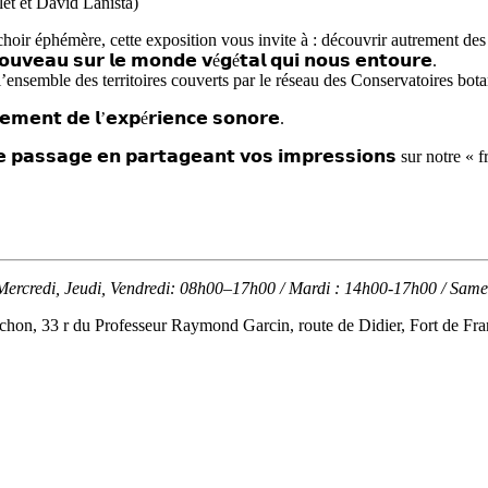
epolet et David Lanista)
choir éphémère, cette exposition vous invite à : découvrir autrement de
𝘃𝗲𝗮𝘂 𝘀𝘂𝗿 𝗹𝗲 𝗺𝗼𝗻𝗱𝗲 𝘃é𝗴é𝘁𝗮𝗹 𝗾𝘂𝗶 𝗻𝗼𝘂𝘀 𝗲𝗻𝘁𝗼𝘂𝗿𝗲.
 l’ensemble des territoires couverts par le réseau des Conservatoires bot
𝗺𝗲𝗻𝘁 𝗱𝗲 𝗹’𝗲𝘅𝗽é𝗿𝗶𝗲𝗻𝗰𝗲 𝘀𝗼𝗻𝗼𝗿𝗲.
𝗲 𝗽𝗮𝘀𝘀𝗮𝗴𝗲 𝗲𝗻 𝗽𝗮𝗿𝘁𝗮𝗴𝗲𝗮𝗻𝘁 𝘃𝗼𝘀 𝗶𝗺𝗽𝗿𝗲𝘀𝘀𝗶𝗼𝗻𝘀 sur notre «
Mercredi, Jeudi, Vendredi: 08h00–17h00 / Mardi : 14h00-17h00 / Sa
hon, 33 r du Professeur Raymond Garcin, route de Didier, Fort de Fr