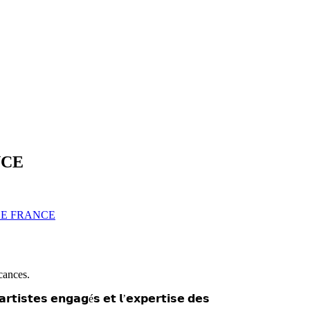
NCE
DE FRANCE
acances.
 𝗮𝗿𝘁𝗶𝘀𝘁𝗲𝘀 𝗲𝗻𝗴𝗮𝗴é𝘀 𝗲𝘁 𝗹’𝗲𝘅𝗽𝗲𝗿𝘁𝗶𝘀𝗲 𝗱𝗲𝘀