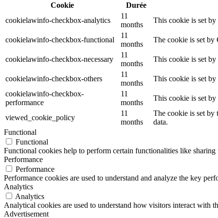
Cookie
Durée
11
cookielawinfo-checkbox-analytics
This cookie is set b
months
11
cookielawinfo-checkbox-functional
The cookie is set by
months
11
cookielawinfo-checkbox-necessary
This cookie is set b
months
11
cookielawinfo-checkbox-others
This cookie is set b
months
cookielawinfo-checkbox-
11
This cookie is set b
performance
months
11
The cookie is set by
viewed_cookie_policy
months
data.
Functional
Functional
Functional cookies help to perform certain functionalities like sharing 
Performance
Performance
Performance cookies are used to understand and analyze the key perfor
Analytics
Analytics
Analytical cookies are used to understand how visitors interact with th
Advertisement