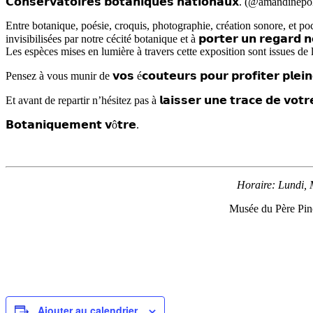
𝗖𝗼𝗻𝘀𝗲𝗿𝘃𝗮𝘁𝗼𝗶𝗿𝗲𝘀 𝗯𝗼𝘁𝗮𝗻𝗶𝗾𝘂𝗲𝘀 𝗻𝗮𝘁𝗶𝗼𝗻𝗮𝘂𝘅. (@amandin
Entre botanique, poésie, croquis, photographie, création sonore, et po
invisibilisées par notre cécité botanique et à 𝗽𝗼𝗿𝘁𝗲𝗿 𝘂𝗻 𝗿𝗲𝗴𝗮𝗿𝗱 𝗻𝗼
Les espèces mises en lumière à travers cette exposition sont issues de
Pensez à vous munir de 𝘃𝗼𝘀 é𝗰𝗼𝘂𝘁𝗲𝘂𝗿𝘀 𝗽𝗼𝘂𝗿 𝗽𝗿𝗼𝗳𝗶𝘁𝗲𝗿 𝗽𝗹𝗲𝗶𝗻
Et avant de repartir n’hésitez pas à 𝗹𝗮𝗶𝘀𝘀𝗲𝗿 𝘂𝗻𝗲 𝘁𝗿𝗮𝗰𝗲 𝗱𝗲 𝘃𝗼𝘁𝗿
𝗕𝗼𝘁𝗮𝗻𝗶𝗾𝘂𝗲𝗺𝗲𝗻𝘁 𝘃ô𝘁𝗿𝗲.
Horaire: Lundi, 
Musée du Père Pinc
Ajouter au calendrier