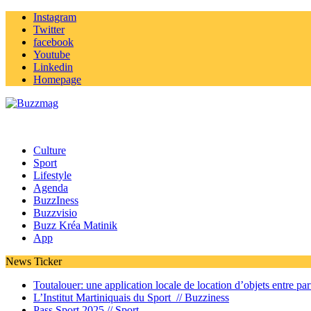
Instagram
Twitter
facebook
Youtube
Linkedin
Homepage
Culture
Sport
Lifestyle
Agenda
BuzzIness
Buzzvisio
Buzz Kréa Matinik
App
News Ticker
Toutalouer: une application locale de location d’objets entre part
L’Institut Martiniquais du Sport //
Buzziness
Pass Sport 2025 //
Sport