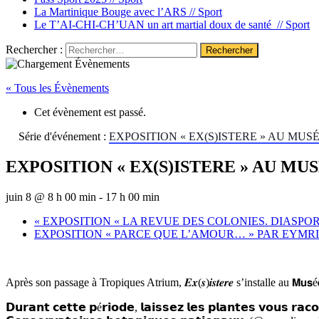
La Martinique Bouge avec l’ARS //
Sport
Le T’AI-CHI-CH’UAN un art martial doux de santé //
Sport
Rechercher :
« Tous les Évènements
Cet évènement est passé.
Série d'événement :
EXPOSITION « EX(S)ISTERE » AU MU
EXPOSITION « EX(S)ISTERE » AU M
juin 8 @ 8 h 00 min
-
17 h 00 min
«
EXPOSITION « LA REVUE DES COLONIES. DIASPOR
EXPOSITION « PARCE QUE L’AMOUR… » PAR EYMR
Après son passage à Tropiques Atrium, 𝑬𝒙(𝒔)𝒊𝒔𝒕𝒆𝒓𝒆 s’installe au 𝗠𝘂𝘀é
𝗗𝘂𝗿𝗮𝗻𝘁 𝗰𝗲𝘁𝘁𝗲 𝗽é𝗿𝗶𝗼𝗱𝗲, 𝗹𝗮𝗶𝘀𝘀𝗲𝘇 𝗹𝗲𝘀 𝗽𝗹𝗮𝗻𝘁𝗲𝘀 𝘃𝗼𝘂𝘀 𝗿𝗮𝗰𝗼