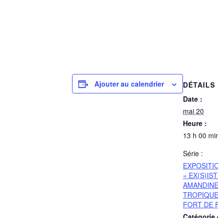
Ajouter au calendrier
DÉTAILS
Date :
mai 20
Heure :
13 h 00 min
Série :
EXPOSITI
« EX(S)IS
AMANDINE
TROPIQUE
FORT DE 
Catégorie