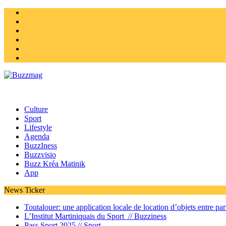
Instagram
Twitter
facebook
Youtube
Linkedin
Homepage
Culture
Sport
Lifestyle
Agenda
BuzzIness
Buzzvisio
Buzz Kréa Matinik
App
News Ticker
Toutalouer: une application locale de location d’objets entre part
L’Institut Martiniquais du Sport //
Buzziness
Pass Sport 2025 //
Sport