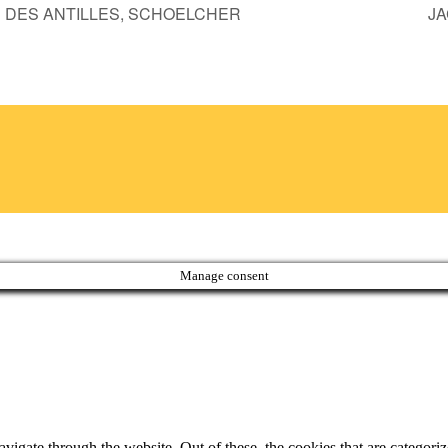
É DES ANTILLES, SCHOELCHER
JA
Manage consent
igate through the website. Out of these, the cookies that are categorize