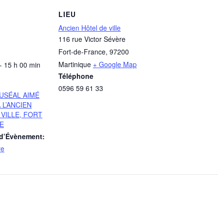
LIEU
Ancien Hôtel de ville
116 rue Victor Sévère
Fort-de-France
,
97200
Martinique
+ Google Map
- 15 h 00 min
Téléphone
0596 59 61 33
USÉAL AIMÉ
 L’ANCIEN
VILLE, FORT
E
 d’Évènement:
re