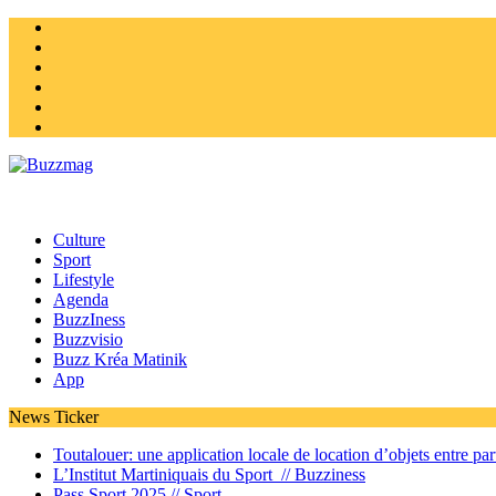
Instagram
Twitter
facebook
Youtube
Linkedin
Homepage
Culture
Sport
Lifestyle
Agenda
BuzzIness
Buzzvisio
Buzz Kréa Matinik
App
News Ticker
Toutalouer: une application locale de location d’objets entre part
L’Institut Martiniquais du Sport //
Buzziness
Pass Sport 2025 //
Sport