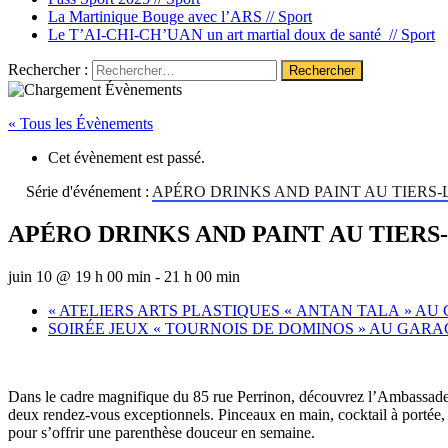
La Martinique Bouge avec l’ARS //
Sport
Le T’AI-CHI-CH’UAN un art martial doux de santé //
Sport
Rechercher :
« Tous les Évènements
Cet évènement est passé.
Série d'événement :
APÉRO DRINKS AND PAINT AU TIERS-L
APÉRO DRINKS AND PAINT AU TIERS-
juin 10 @ 19 h 00 min
-
21 h 00 min
«
ATELIERS ARTS PLASTIQUES « ANTAN TALA » AU
SOIRÉE JEUX « TOURNOIS DE DOMINOS » AU GAR
Dans le cadre magnifique du 85 rue Perrinon, découvrez l’Ambassade Soc
deux rendez-vous exceptionnels. Pinceaux en main, cocktail à portée, v
pour s’offrir une parenthèse douceur en semaine.