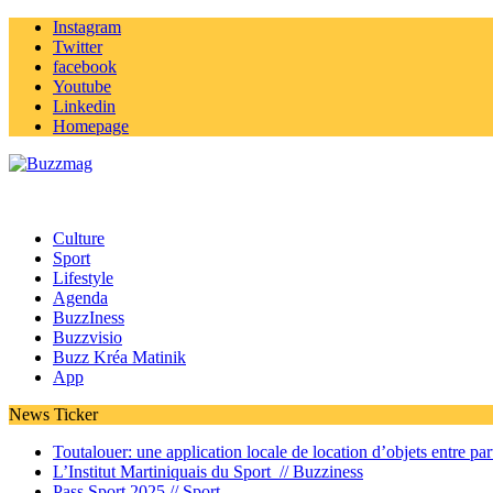
Instagram
Twitter
facebook
Youtube
Linkedin
Homepage
Culture
Sport
Lifestyle
Agenda
BuzzIness
Buzzvisio
Buzz Kréa Matinik
App
News Ticker
Toutalouer: une application locale de location d’objets entre part
L’Institut Martiniquais du Sport //
Buzziness
Pass Sport 2025 //
Sport