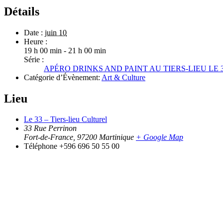
Détails
Date :
juin 10
Heure :
19 h 00 min - 21 h 00 min
Série :
APÉRO DRINKS AND PAINT AU TIERS-LIEU LE 
Catégorie d’Évènement:
Art & Culture
Lieu
Le 33 – Tiers-lieu Culturel
33 Rue Perrinon
Fort-de-France
,
97200
Martinique
+ Google Map
Téléphone
+596 696 50 55 00