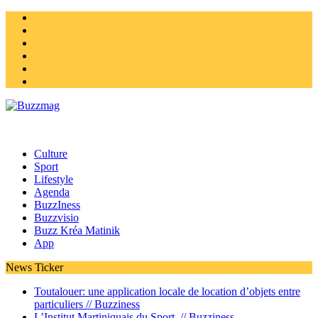
Instagram
Twitter
facebook
Youtube
Linkedin
Homepage
Culture
Sport
Lifestyle
Agenda
BuzzIness
Buzzvisio
Buzz Kréa Matinik
App
News Ticker
Toutalouer: une application locale de location d’objets entre
particuliers //
Buzziness
L’Institut Martiniquais du Sport //
Buzziness