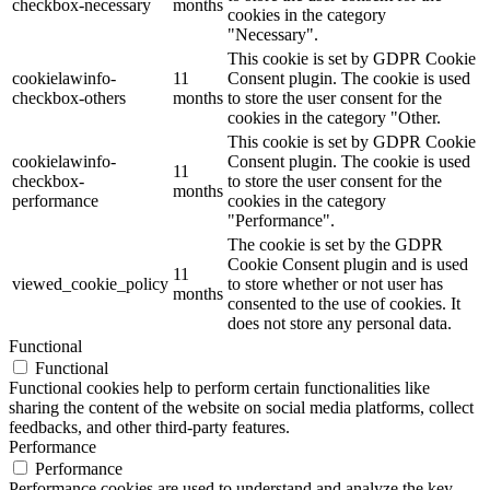
checkbox-necessary
months
cookies in the category
"Necessary".
This cookie is set by GDPR Cookie
cookielawinfo-
11
Consent plugin. The cookie is used
checkbox-others
months
to store the user consent for the
cookies in the category "Other.
This cookie is set by GDPR Cookie
cookielawinfo-
Consent plugin. The cookie is used
11
checkbox-
to store the user consent for the
months
performance
cookies in the category
"Performance".
The cookie is set by the GDPR
Cookie Consent plugin and is used
11
viewed_cookie_policy
to store whether or not user has
months
consented to the use of cookies. It
does not store any personal data.
Functional
Functional
Functional cookies help to perform certain functionalities like
sharing the content of the website on social media platforms, collect
feedbacks, and other third-party features.
Performance
Performance
Performance cookies are used to understand and analyze the key